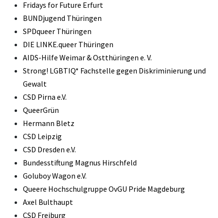
Fridays for Future E
rfurt
BUNDjugend Thüringen
SPDqueer Thüringen
DIE LINKE.queer Thüringen
AIDS-Hilfe Weimar & Ostthüringen e. V.
Strong! LGBTIQ* Fachstelle gegen Diskriminierung und
Gewalt
CSD Pirna e.V.
QueerGrün
Hermann Bletz
CSD Leipzig
CSD Dresden e.V.
Bundesstiftung Magnus Hirschfeld
Goluboy Wagon e.V.
Queere Hochschulgruppe OvGU Pride Magdeburg
Axel Bulthaupt
CSD Freiburg