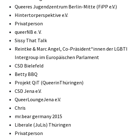
Queeres Jugendzentrum Berlin-Mitte (FiPP e.V.)
Hintertorperspektive e.V.
Privatperson
queerNB e. V.
Sissy That Talk
Reintke & Marc Angel, Co-Präsident*innen der LGBTI
Intergroup im Europäischen Parlament
CSD Bielefeld
Betty BBQ
Projekt QiT (QueerinThüringen)
CSD Jena e.V.
QueerLoungeJena e.V.
Chris
mr.bear germany 2015
Liberale (JuLis) Thüringen
Privatperson